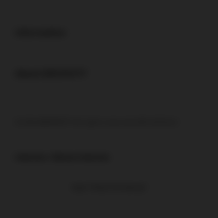
Buka
Information
Buka
About BROMO77
© 2026 BROMO77. All rights reserved, SEO GO12ILA
Indonesia / Bahasa Indonesia
Ingin Tetap Terhubung?